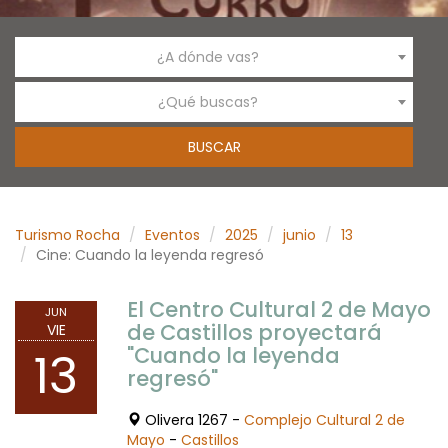
¿A dónde vas?
¿Qué buscas?
Turismo Rocha
Eventos
2025
junio
13
Cine: Cuando la leyenda regresó
El Centro Cultural 2 de Mayo
JUN
de Castillos proyectará
VIE
"Cuando la leyenda
13
regresó"
Olivera 1267 -
Complejo Cultural 2 de
Mayo
-
Castillos