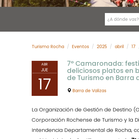
¿A dónde vas?
Turismo Rocha
Eventos
2025
abril
17
7° Camaronada: fest
ABR
deliciosos platos en
JUE
de Turismo en Barra 
17
Barra de Valizas
La Organización de Gestión de Destino 
Corporación Rochense de Turismo y la Di
Intendencia Departamental de Rocha, con