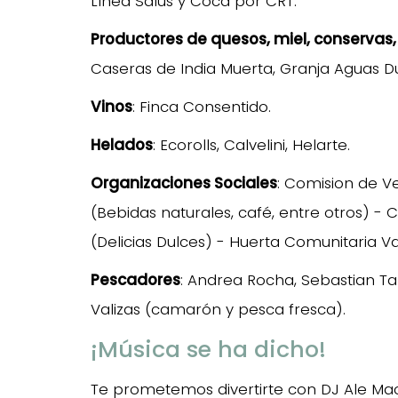
Línea Salus y Coca por CRT.
Productores de quesos, miel, conservas, 
Caseras de India Muerta, Granja Aguas Du
Vinos
: Finca Consentido.
Helados
: Ecorolls, Calvelini, Helarte.
Organizaciones Sociales
: Comision de 
(Bebidas naturales, café, entre otros) -
(Delicias Dulces) - Huerta Comunitaria Va
Pescadores
: Andrea Rocha, Sebastian Ta
Valizas (camarón y pesca fresca).
¡Música se ha dicho!
Te prometemos divertirte con DJ Ale Ma