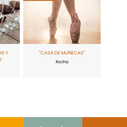
OS Y
"CASA DE MUÑECAS"
S
Rocha