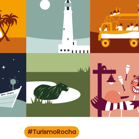
#TurismoRocha