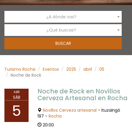
¿A dónde vas?
¿Qué buscas?
Turismo Rocha
Eventos
2025
abril
05
Noche de Rock
Noche de Rock en Novillos
ABR
Cerveza Artesanal en Rocha
SÁB
5
Novillos Cerveza artesanal
- Ituzaingó
197 -
Rocha
20:00