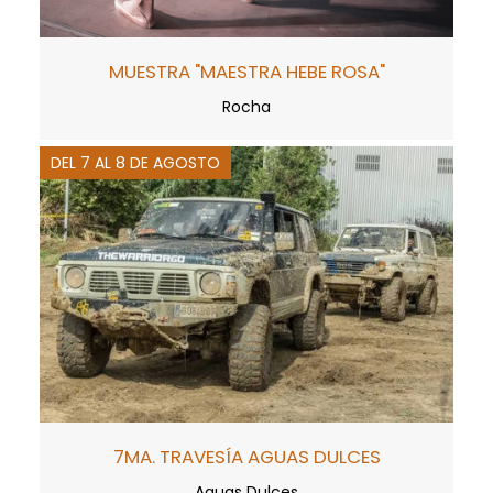
MUESTRA "MAESTRA HEBE ROSA"
Rocha
DEL 7 AL 8 DE AGOSTO
7MA. TRAVESÍA AGUAS DULCES
Aguas Dulces