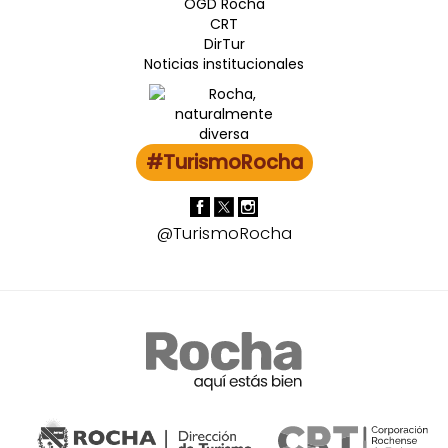
OGD Rocha
CRT
DirTur
Noticias institucionales
#TurismoRocha
@TurismoRocha