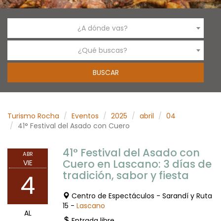
¿A dónde vas?
¿Qué buscas?
Turismo Rocha
Eventos
2025
abril
04
41° Festival del Asado con Cuero
41° Festival del Asado con
ABR
Cuero en Lascano: 3 días de
VIE
tradición, sabor y fiesta
4
Centro de Espectáculos - Sarandí y Ruta
15 -
Lascano
AL
Entrada libre