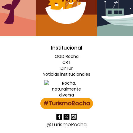
Institucional
OGD Rocha
CRT
DirTur
Noticias institucionales
#TurismoRocha
@TurismoRocha