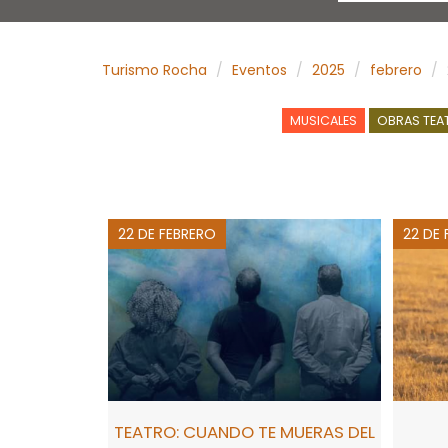
Turismo Rocha
Eventos
2025
febrero
MUSICALES
OBRAS TEA
22 DE FEBRERO
22 DE
TEATRO: CUANDO TE MUERAS DEL