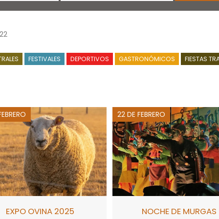
22
TRALES
FESTIVALES
DEPORTIVOS
GASTRONÓMICOS
FIESTAS TR
 FEBRERO
22 DE FEBRERO
EXPO OVINA 2025
NOCHE DE MURGAS