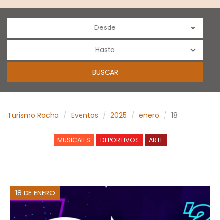
Turismo Rocha
Eventos
2025
enero
18
MUSICALES
DEPORTIVOS
ARTE
18 DE ENERO