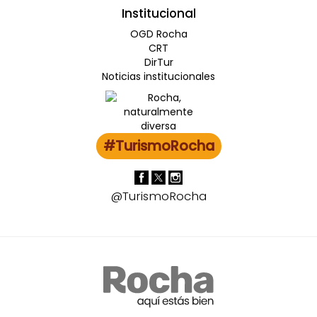
Institucional
OGD Rocha
CRT
DirTur
Noticias institucionales
#TurismoRocha
@TurismoRocha