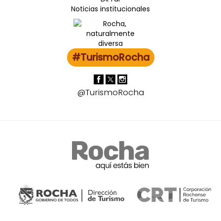
Noticias institucionales
#TurismoRocha
@TurismoRocha