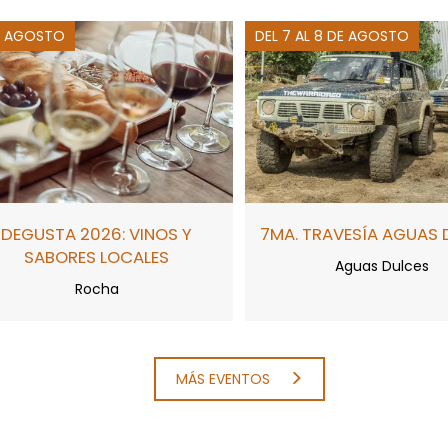
E AGOSTO
DEL 7 AL 8 DE AGOSTO
DEGUSTA 2026: VINOS Y
7MA. TRAVESÍA AGUAS 
SABORES LOCALES
Aguas Dulces
Rocha
MÁS EVENTOS