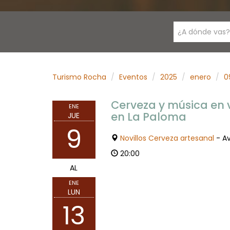
¿A dónde vas?
Turismo Rocha
Eventos
2025
enero
0
Cerveza y música en v
ENE
en La Paloma
JUE
9
Novillos Cerveza artesanal
- Av
20:00
AL
ENE
LUN
13