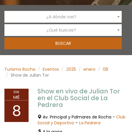
¿A dónde vas?
¿Qué buscas?
Turismo Rocha
Eventos
2025
enero
08
Show de Julian Tor
Show en vivo de Julian Tor
ENE
en el Club Social de La
MIÉ
Pedrera
8
Av. Principal y Palmares de Rocha -
Club
Social y Deportivo
-
La Pedrera
A la gorra