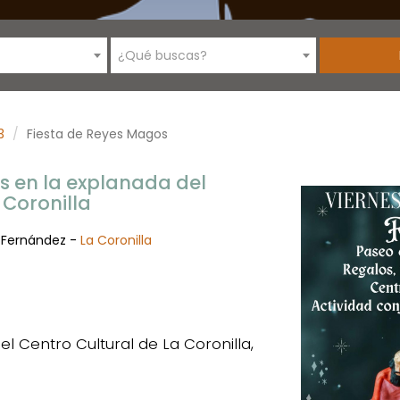
¿Qué buscas?
3
Fiesta de Reyes Magos
s en la explanada del
 Coronilla
o Fernández -
La Coronilla
l Centro Cultural de La Coronilla,