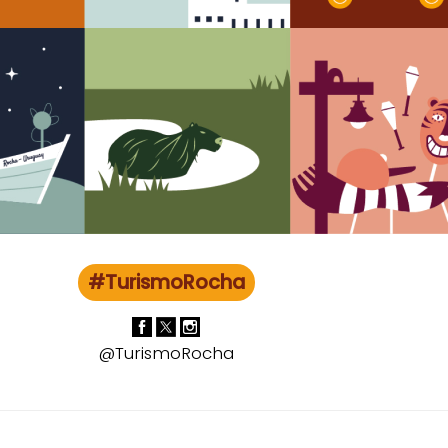
#TurismoRocha
@TurismoRocha