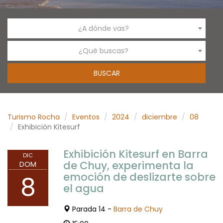
¿A dónde vas?
¿Qué buscas?
Turismo Rocha
Eventos
2024
diciembre
08
Exhibición Kitesurf
Exhibición Kitesurf en Barra
DIC
de Chuy, experimenta la
DOM
emoción de deslizarte sobre
8
el agua
Parada 14 -
Barra de Chuy