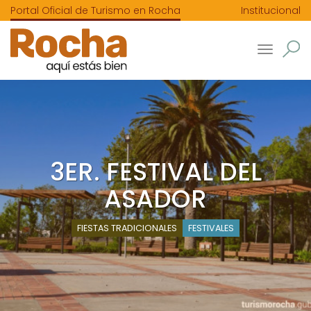
Portal Oficial de Turismo en Rocha
Institucional
Toggle
navigatio
3ER. FESTIVAL DEL
ASADOR
FIESTAS TRADICIONALES
FESTIVALES