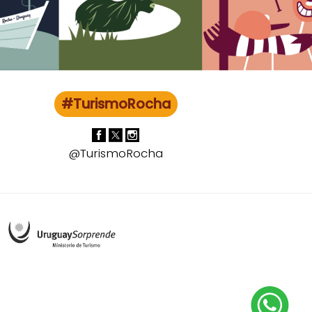
#TurismoRocha
@TurismoRocha