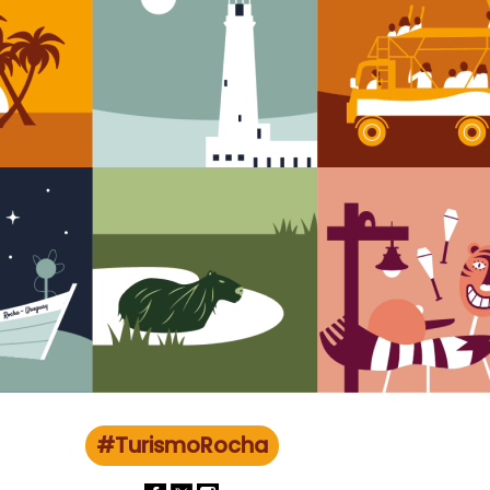
#TurismoRocha