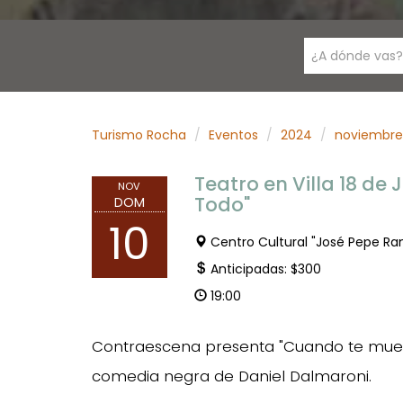
¿A dónde vas?
Turismo Rocha
Eventos
2024
noviembre
Teatro en Villa 18 de 
NOV
Todo"
DOM
10
Centro Cultural "José Pepe Ra
Anticipadas: $300
19:00
Contraescena presenta "Cuando te muera
comedia negra de Daniel Dalmaroni.