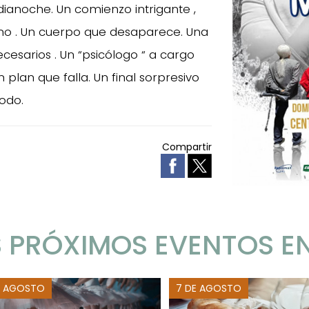
ianoche. Un comienzo intrigante ,
ino . Un cuerpo que desaparece. Una
esarios . Un “psicólogo “ a cargo
plan que falla. Un final sorpresivo
todo.
Compartir
 PRÓXIMOS EVENTOS E
E AGOSTO
7 DE AGOSTO