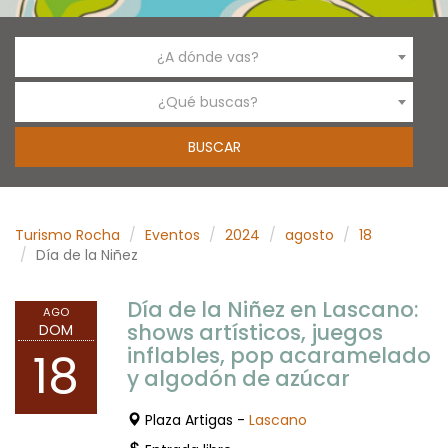
¿A dónde vas?
¿Qué buscas?
Turismo Rocha
Eventos
2024
agosto
18
Día de la Niñez
Día de la Niñez en Lascano:
AGO
shows artísticos, juegos
DOM
inflables, pop acaramelado
18
y algodón de azúcar
Plaza Artigas -
Lascano