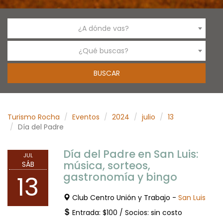
¿A dónde vas?
¿Qué buscas?
Turismo Rocha
Eventos
2024
julio
13
Día del Padre
Día del Padre en San Luis:
JUL
música, sorteos,
SÁB
gastronomía y bingo
13
Club Centro Unión y Trabajo -
San Luis
Entrada: $100 / Socios: sin costo