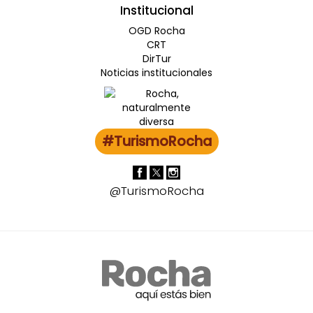
Institucional
OGD Rocha
CRT
DirTur
Noticias institucionales
#TurismoRocha
@TurismoRocha