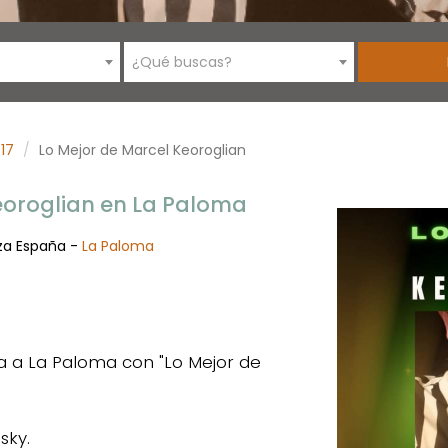
¿Qué buscas?
17
Lo Mejor de Marcel Keoroglian
eoroglian en La Paloma
aza España -
La Paloma
ga a La Paloma con "Lo Mejor de
sky.