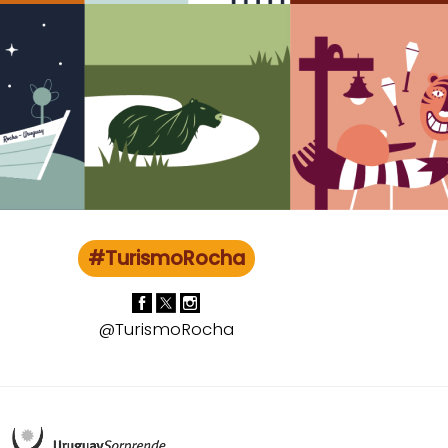
#TurismoRocha
@TurismoRocha