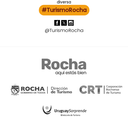
#TurismoRocha
@TurismoRocha