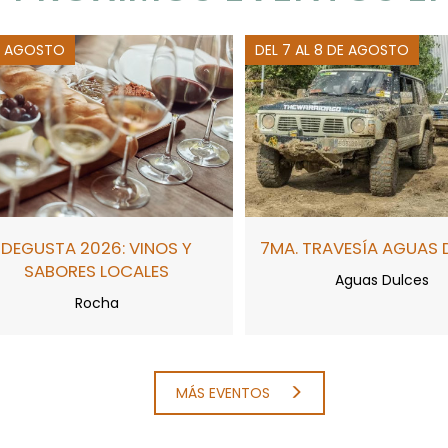
E AGOSTO
DEL 7 AL 8 DE AGOSTO
DEGUSTA 2026: VINOS Y
7MA. TRAVESÍA AGUAS 
SABORES LOCALES
Aguas Dulces
Rocha
MÁS EVENTOS