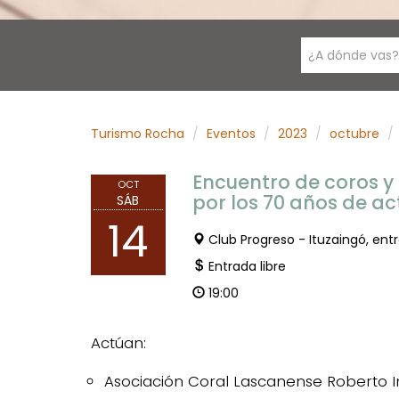
¿A dónde vas?
Turismo Rocha
Eventos
2023
octubre
Encuentro de coros y
OCT
por los 70 años de a
SÁB
14
Club Progreso - Ituzaingó, en
Entrada libre
19:00
Actúan:
Asociación Coral Lascanense Roberto In