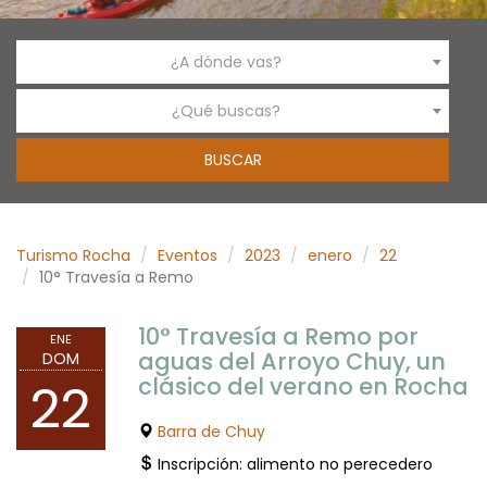
¿A dónde vas?
¿Qué buscas?
Turismo Rocha
Eventos
2023
enero
22
10° Travesía a Remo
10° Travesía a Remo por
ENE
aguas del Arroyo Chuy, un
DOM
clásico del verano en Rocha
22
Barra de Chuy
Inscripción: alimento no perecedero