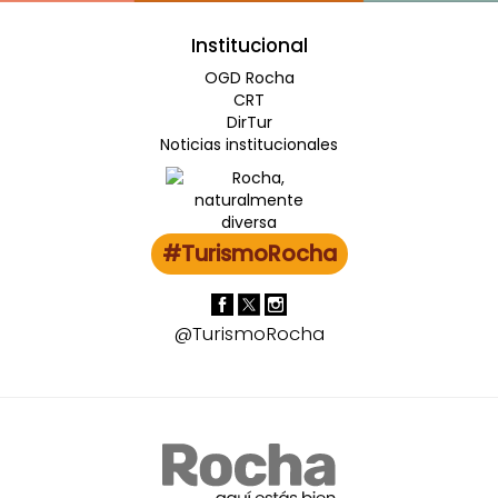
Institucional
OGD Rocha
CRT
DirTur
Noticias institucionales
#TurismoRocha
@TurismoRocha