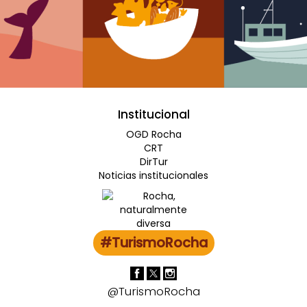
Institucional
OGD Rocha
CRT
DirTur
Noticias institucionales
#TurismoRocha
@TurismoRocha