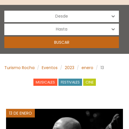
Turismo Rocha
Eventos
2023
enero
13
MUSICALES
FESTIVALES
CINE
13 DE ENERO