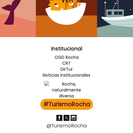
Institucional
OGD Rocha
CRT
DirTur
Noticias institucionales
#TurismoRocha
@TurismoRocha