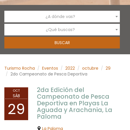
¿A dónde vas?
¿Qué buscas?
Turismo Rocha
Eventos
2022
octubre
29
2do Campeonato de Pesca Deportiva
2da Edición del
OCT
Campeonato de Pesca
SÁB
Deportiva en Playas La
29
Aguada y Arachania, La
Paloma
La Paloma