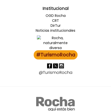
Institucional
OGD Rocha
CRT
DirTur
Noticias institucionales
#TurismoRocha
@TurismoRocha