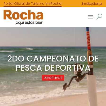
Portal Oficial de Turismo en Rocha
Institucional
Toggle
navigatio
2DO CAMPEONATO DE
PESCA DEPORTIVA
DEPORTIVOS