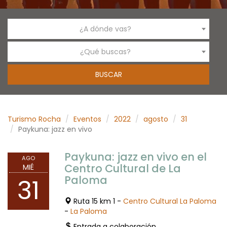
¿A dónde vas?
¿Qué buscas?
Turismo Rocha
Eventos
2022
agosto
31
Paykuna: jazz en vivo
Paykuna: jazz en vivo en el
AGO
Centro Cultural de La
MIÉ
Paloma
31
Ruta 15 km 1 -
Centro Cultural La Paloma
-
La Paloma
Entrada a colaboración