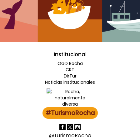
Institucional
OGD Rocha
CRT
DirTur
Noticias institucionales
#TurismoRocha
@TurismoRocha