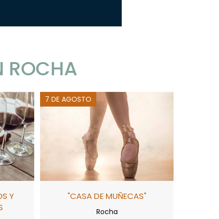
N ROCHA
7 DE AGOSTO
OS Y
"CASA DE MUÑECAS"
S
Rocha