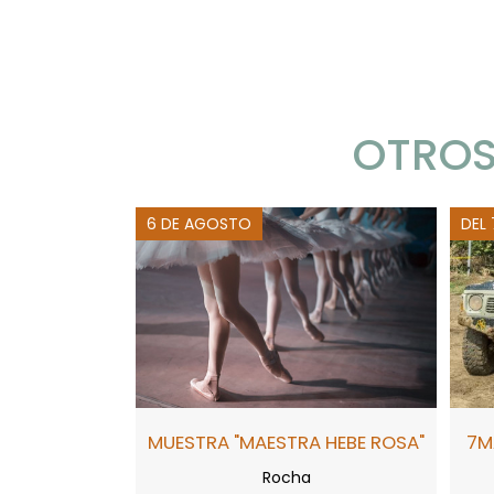
OTROS
6 DE AGOSTO
DEL
MUESTRA "MAESTRA HEBE ROSA"
7M
Rocha