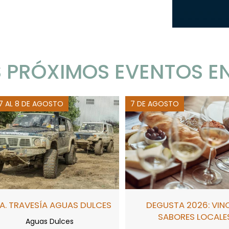
 PRÓXIMOS EVENTOS E
 7 AL 8 DE AGOSTO
7 DE AGOSTO
A. TRAVESÍA AGUAS DULCES
DEGUSTA 2026: VIN
SABORES LOCALE
Aguas Dulces