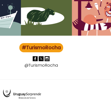
#TurismoRocha
@TurismoRocha