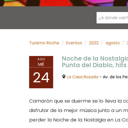
¿A dónde vas?
Turismo Rocha
Eventos
2022
agosto
Noche de la Nostalgi
AGO
Punta del Diablo, hits 
MIÉ
24
La Casa Rosada
- Av. de los P
Camarón que se duerme se lo lleva la co
disfrutar de la mejor música junto a u
perder la Noche de la Nostalgia en La C