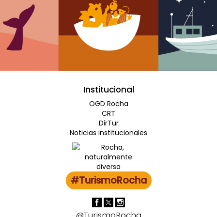
Institucional
OGD Rocha
CRT
DirTur
Noticias institucionales
#TurismoRocha
@TurismoRocha