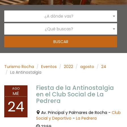
¿A dónde vas?
¿Qué buscas?
Turismo Rocha
Eventos
2022
agosto
24
La Antinostalgia
Fiesta de la Antinostalgia
AGO
en el Club Social de La
MIÉ
Pedrera
24
Av. Principal y Palmares de Rocha -
Club
Social y Deportivo
-
La Pedrera
23:59