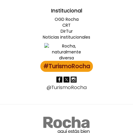
Institucional
OGD Rocha
CRT
DirTur
Noticias institucionales
#TurismoRocha
@TurismoRocha