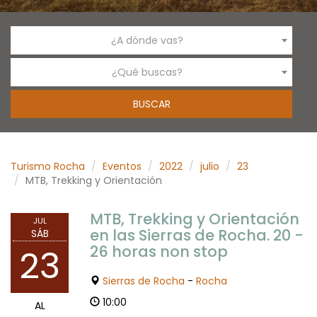
¿A dónde vas?
¿Qué buscas?
Turismo Rocha
Eventos
2022
julio
23
MTB, Trekking y Orientación
MTB, Trekking y Orientación
JUL
en las Sierras de Rocha. 20 -
SÁB
26 horas non stop
23
Sierras de Rocha
-
Rocha
10:00
AL