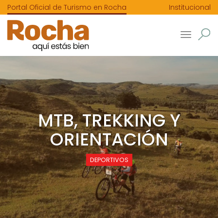
Portal Oficial de Turismo en Rocha
Institucional
Toggle
navigatio
MTB, TREKKING Y
ORIENTACIÓN
DEPORTIVOS