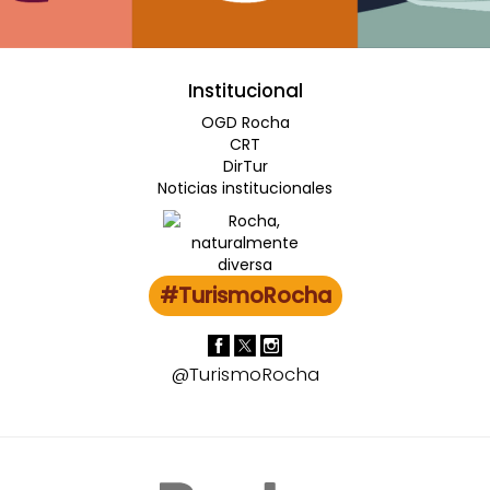
Institucional
OGD Rocha
CRT
DirTur
Noticias institucionales
#TurismoRocha
@TurismoRocha