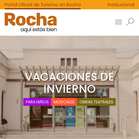
Portal Oficial de Turismo en Rocha
Institucional
Toggle
navigatio
VACACIONES DE
INVIERNO
PARA NIÑOS
MUSICALES
OBRAS TEATRALES