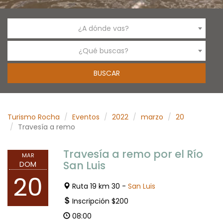
¿A dónde vas?
¿Qué buscas?
Turismo Rocha
Eventos
2022
marzo
20
Travesía a remo
Travesía a remo por el Río
MAR
San Luis
DOM
20
Ruta 19 km 30 -
San Luis
Inscripción $200
08:00