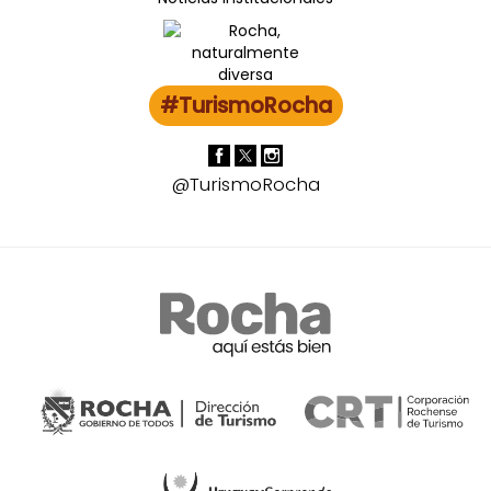
#TurismoRocha
@TurismoRocha