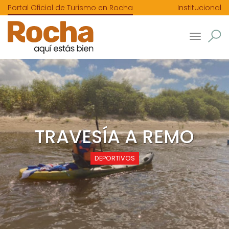
Portal Oficial de Turismo en Rocha
Institucional
Toggle
navigatio
TRAVESÍA A REMO
DEPORTIVOS