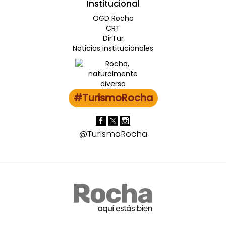
Institucional
OGD Rocha
CRT
DirTur
Noticias institucionales
#TurismoRocha
@TurismoRocha