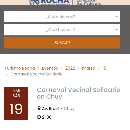
¿A dónde vas?
¿Qué buscas?
Turismo Rocha
Eventos
2022
marzo
19
Carnaval Vecinal Solidario
Carnaval Vecinal Solidario
MAR
en Chuy
SÁB
19
Av. Brasil -
Chuy
21:00