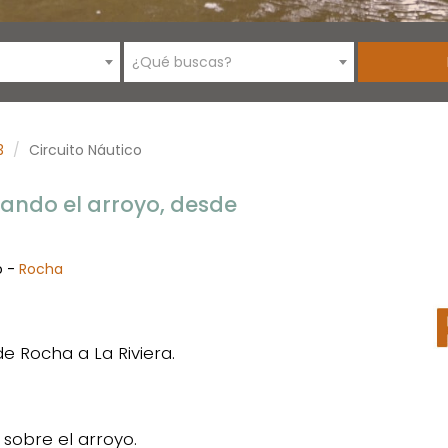
¿Qué buscas?
3
Circuito Náutico
iando el arroyo, desde
o -
Rocha
de Rocha a La Riviera.
 sobre el arroyo.