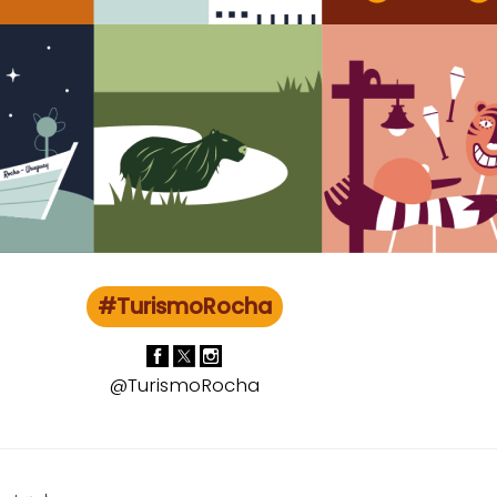
#TurismoRocha
@TurismoRocha