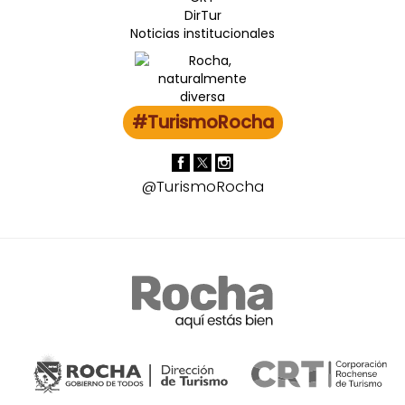
DirTur
Noticias institucionales
#TurismoRocha
@TurismoRocha