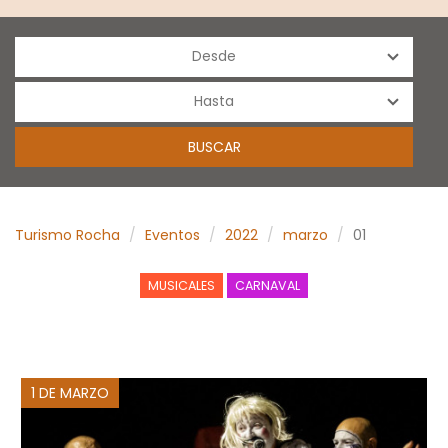
Turismo Rocha
Eventos
2022
marzo
01
MUSICALES
CARNAVAL
1 DE MARZO