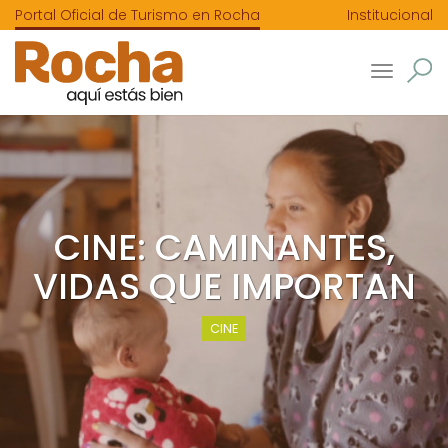
Portal Oficial de Turismo en Rocha
Institucional
Toggle
navigatio
CINE: CAMINANTES,
VIDAS QUE IMPORTAN
CINE