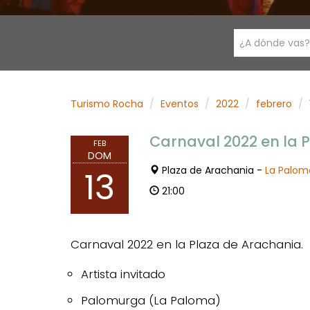
¿A dónde vas?
Turismo Rocha
Eventos
2022
febrero
Carnaval 2022 en la 
FEB
DOM
Plaza de Arachania -
La Palom
13
21:00
Carnaval 2022 en la Plaza de Arachania.
Artista invitado
Palomurga (La Paloma)