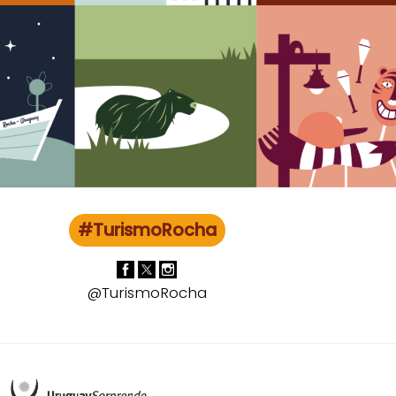
#TurismoRocha
@TurismoRocha