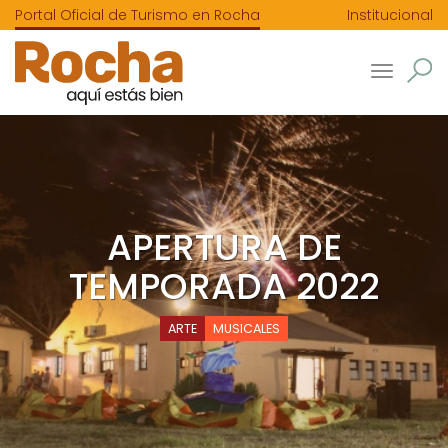
Portal Oficial de Turismo en Rocha
Institucional
Toggle
navigatio
APERTURA DE
TEMPORADA 2022
ARTE
MUSICALES