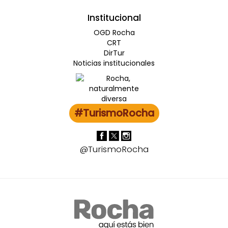
Institucional
OGD Rocha
CRT
DirTur
Noticias institucionales
#TurismoRocha
@TurismoRocha