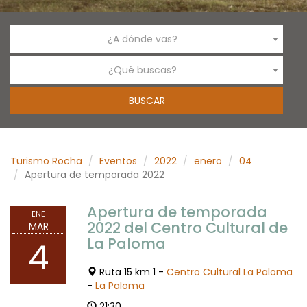
¿A dónde vas?
¿Qué buscas?
Turismo Rocha
Eventos
2022
enero
04
Apertura de temporada 2022
Apertura de temporada
ENE
2022 del Centro Cultural de
MAR
La Paloma
4
Ruta 15 km 1 -
Centro Cultural La Paloma
-
La Paloma
21:30