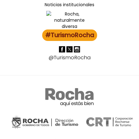
Noticias institucionales
#TurismoRocha
@TurismoRocha