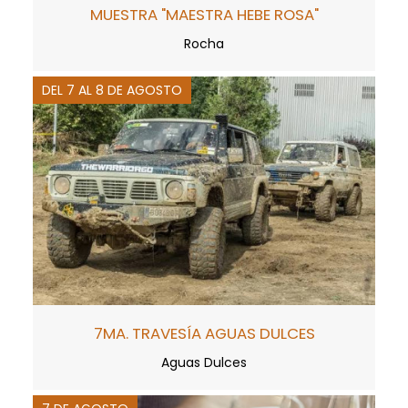
MUESTRA "MAESTRA HEBE ROSA"
Rocha
DEL 7 AL 8 DE AGOSTO
7MA. TRAVESÍA AGUAS DULCES
Aguas Dulces