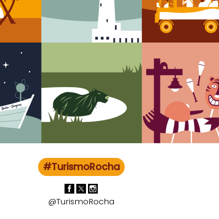
#TurismoRocha
@TurismoRocha