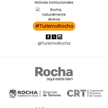
Noticias institucionales
#TurismoRocha
@TurismoRocha