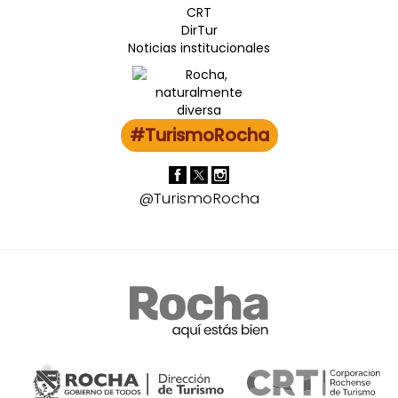
CRT
DirTur
Noticias institucionales
#TurismoRocha
@TurismoRocha