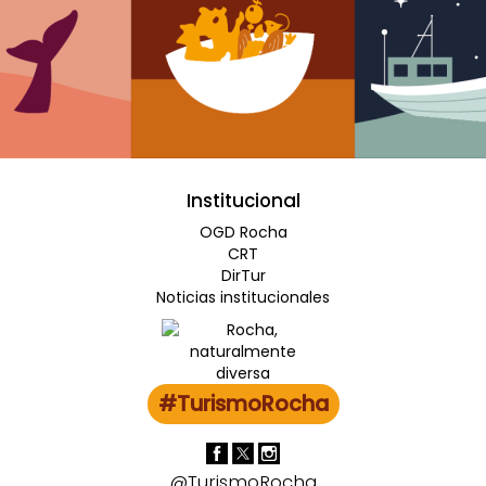
Institucional
OGD Rocha
CRT
DirTur
Noticias institucionales
#TurismoRocha
@TurismoRocha