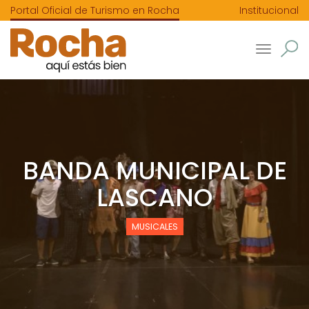
Portal Oficial de Turismo en Rocha
Institucional
Toggle
navigatio
BANDA MUNICIPAL DE
LASCANO
MUSICALES