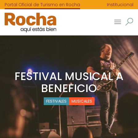
Portal Oficial de Turismo en Rocha
Institucional
Toggle
navigatio
FESTIVAL MUSICAL A
BENEFICIO
FESTIVALES
MUSICALES