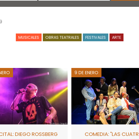
9
MUSICALES
OBRAS TEATRALES
FESTIVALES
ARTE
ENERO
9 DE ENERO
CITAL: DIEGO ROSSBERG
COMEDIA: "LAS CUAT