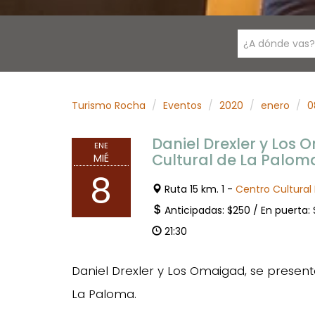
¿A dónde vas?
Turismo Rocha
Eventos
2020
enero
0
Daniel Drexler y Los 
ENE
Cultural de La Palom
MIÉ
8
Ruta 15 km. 1 -
Centro Cultural
Anticipadas: $250 / En puerta:
21:30
Daniel Drexler y Los Omaigad, se presen
La Paloma.