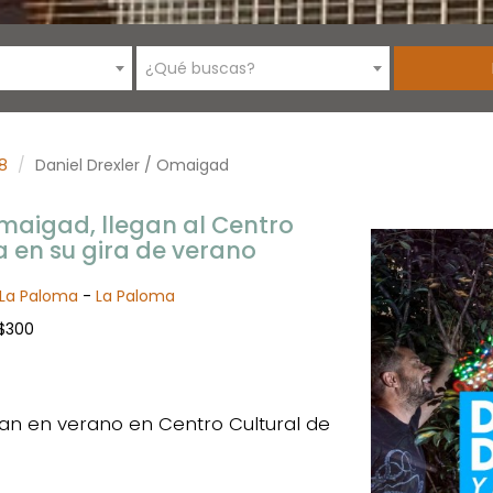
¿Qué buscas?
8
Daniel Drexler / Omaigad
Omaigad, llegan al Centro
a en su gira de verano
 La Paloma
-
La Paloma
 $300
tan en verano en Centro Cultural de