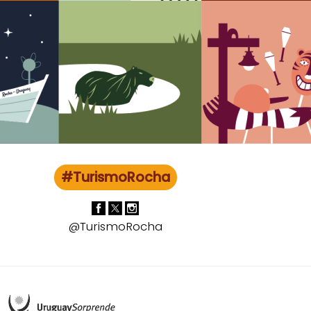
#TurismoRocha
@TurismoRocha