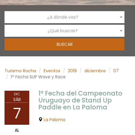
¿A dónde vas?
¿Qué buscas?
Turismo Rocha
Eventos
2019
diciembre
07
1ª Fecha SUP Wave y Race
1ª Fecha del Campeonato
DIC
Uruguayo de Stand Up
SÁB
Paddle en La Paloma
7
La Paloma
AL