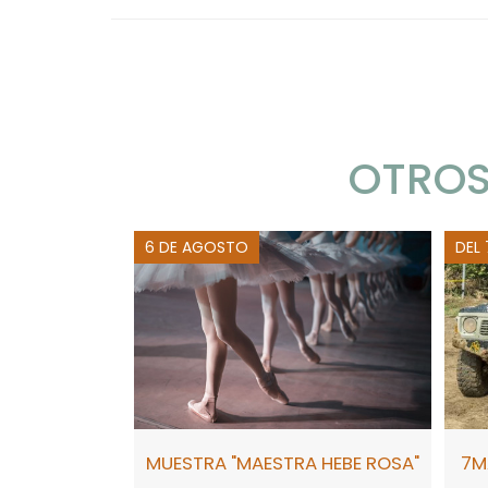
OTROS
6 DE AGOSTO
DEL
MUESTRA "MAESTRA HEBE ROSA"
7M