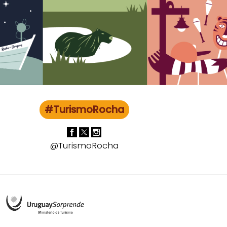
#TurismoRocha
@TurismoRocha