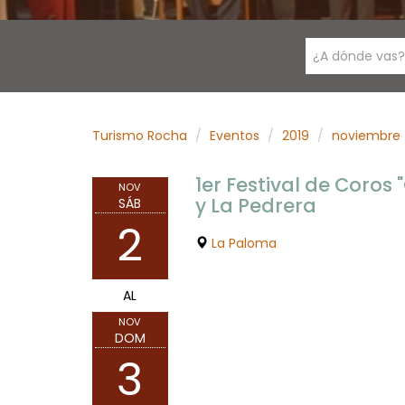
¿A dónde vas?
Turismo Rocha
Eventos
2019
noviembre
1er Festival de Coros
NOV
y La Pedrera
SÁB
2
La Paloma
AL
NOV
DOM
3