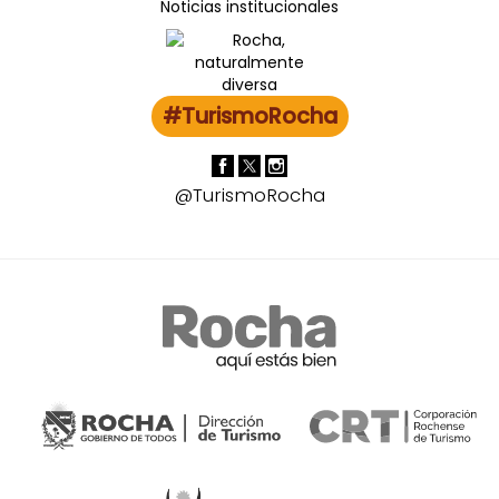
Noticias institucionales
#TurismoRocha
@TurismoRocha