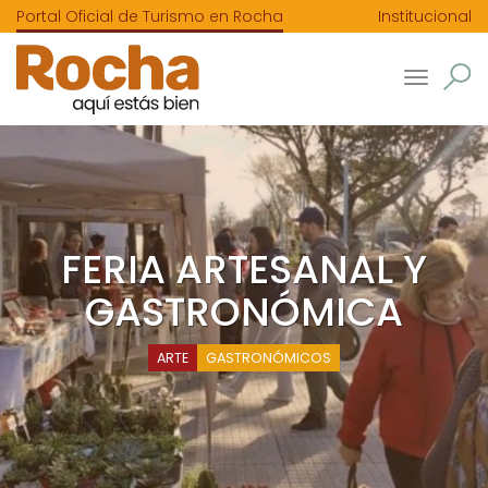
Portal Oficial de Turismo en Rocha
Institucional
Toggle
navigatio
FERIA ARTESANAL Y
GASTRONÓMICA
ARTE
GASTRONÓMICOS