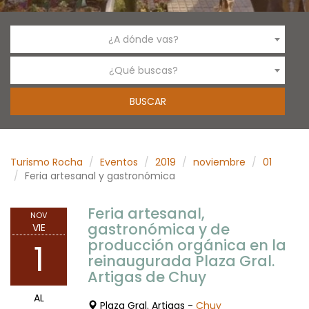
¿A dónde vas?
¿Qué buscas?
Turismo Rocha
Eventos
2019
noviembre
01
Feria artesanal y gastronómica
Feria artesanal,
NOV
gastronómica y de
VIE
producción orgánica en la
1
reinaugurada Plaza Gral.
Artigas de Chuy
AL
Plaza Gral. Artigas -
Chuy