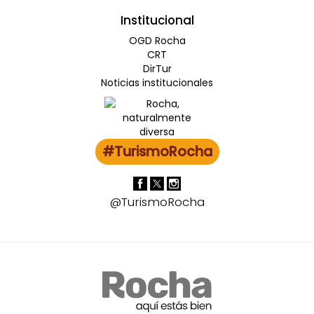
Institucional
OGD Rocha
CRT
DirTur
Noticias institucionales
#TurismoRocha
@TurismoRocha