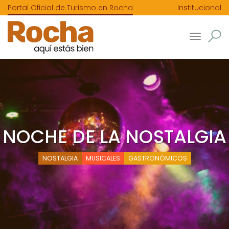
Portal Oficial de Turismo en Rocha
Institucional
Toggle
navigatio
NOCHE DE LA NOSTALGIA
NOSTALGIA
MUSICALES
GASTRONÓMICOS