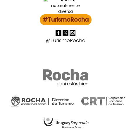
#TurismoRocha
@TurismoRocha