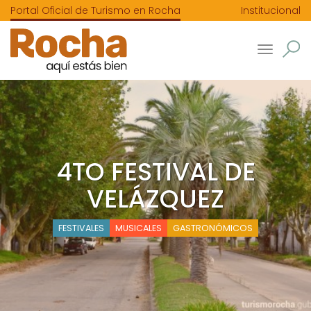
Portal Oficial de Turismo en Rocha
Institucional
Toggle
navigatio
4TO FESTIVAL DE
VELÁZQUEZ
FESTIVALES
MUSICALES
GASTRONÓMICOS