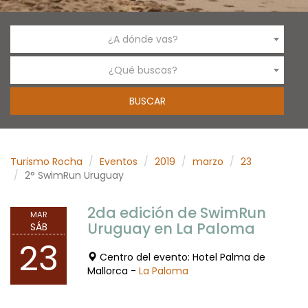
¿A dónde vas?
¿Qué buscas?
Turismo Rocha
Eventos
2019
marzo
23
2° SwimRun Uruguay
2da edición de SwimRun
MAR
Uruguay en La Paloma
SÁB
23
Centro del evento: Hotel Palma de
Mallorca -
La Paloma